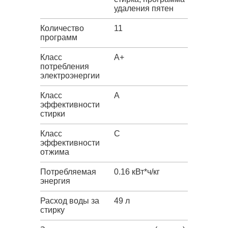
удаления пятен
Количество
11
программ
Класс
A+
потребления
электроэнергии
Класс
A
эффективности
стирки
Класс
C
эффективности
отжима
Потребляемая
0.16 кВт*ч/кг
энергия
Расход воды за
49 л
стирку