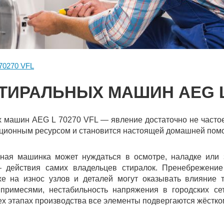
 70270 VFL
ТИРАЛЬНЫХ МАШИН AEG L 
 машин AEG L 70270 VFL — явление достаточно не частое.
ционным ресурсом и становится настоящей домашней помо
ная машинка может нуждаться в осмотре, наладке или 
 действия самих владельцев стиралок. Пренебрежение
же на износ узлов и деталей могут оказывать влияние т
примесями, нестабильность напряжения в городских сет
сех этапах производства все элементы подвергаются жёстко