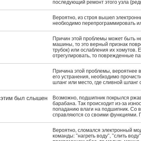
последующий ремонт этого узла (редк
Вероятно, из строя вышел электронн
необходимо перепрограммировать ил
Причин этой проблемы может быть нес
машины, то это верный признак пов
трубок) или ослабления их хомутов. 
отрегулировать, то поврежденные па
Причина этой проблемы, вероятнее в
его устранения, необходимо прочисти
шланг или место, где сливной шланг 
д этим был слышен
Возможно, подшипник покрылся ржав
барабана. Так происходит из-за изно
попаданию влаги на подшипник. Со в
справляются со своими функциями. 
Вероятно, сломался электронный мод
команды: "нагреть воду", "слить воду