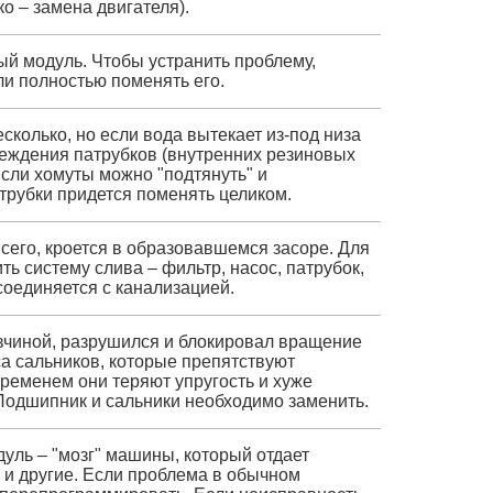
о – замена двигателя).
ый модуль. Чтобы устранить проблему,
и полностью поменять его.
колько, но если вода вытекает из-под низа
реждения патрубков (внутренних резиновых
Если хомуты можно "подтянуть" и
трубки придется поменять целиком.
сего, кроется в образовавшемся засоре. Для
ть систему слива – фильтр, насос, патрубок,
соединяется с канализацией.
чиной, разрушился и блокировал вращение
са сальников, которые препятствуют
ременем они теряют упругость и хуже
Подшипник и сальники необходимо заменить.
уль – "мозг" машины, который отдает
" и другие. Если проблема в обычном