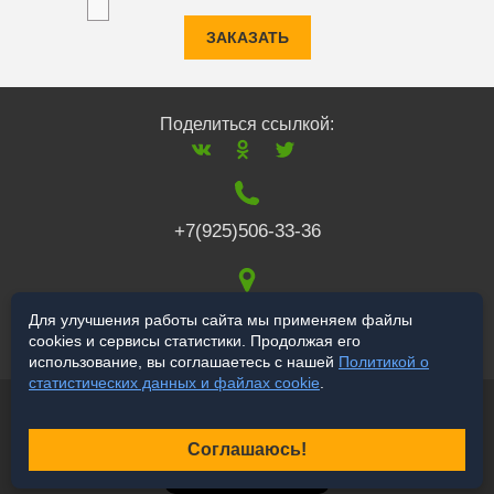
ЗАКАЗАТЬ
Поделиться ссылкой:
+7(925)506-33-36
117519
,
г. Москва
,
Для улучшения работы сайта мы применяем файлы
cookies и сервисы статистики. Продолжая его
Варшавское ш., 132
использование, вы соглашаетесь с нашей
Политикой о
статистических данных и файлах cookie
.
© 2006-2026 a-star.ru
Продвижение сайта
Соглашаюсь!