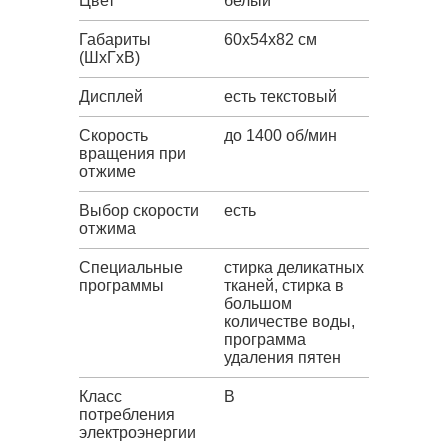
Цвет
белый
Габариты
60x54x82 см
(ШxГxВ)
Дисплей
есть текстовый
Скорость
до 1400 об/мин
вращения при
отжиме
Выбор скорости
есть
отжима
Специальные
стирка деликатных
программы
тканей, стирка в
большом
количестве воды,
программа
удаления пятен
Класс
B
потребления
электроэнергии