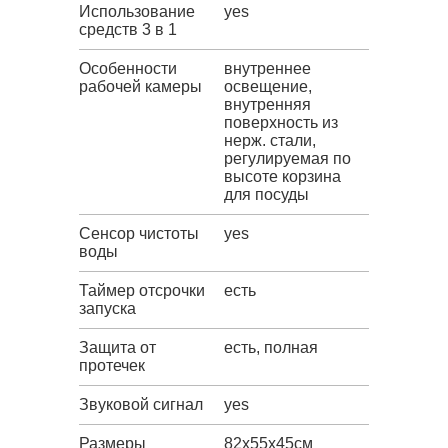
Использование
yes
средств 3 в 1
Особенности
внутреннее
рабочей камеры
освещение,
внутренняя
поверхность из
нерж. стали,
регулируемая по
высоте корзина
для посуды
Сенсор чистоты
yes
воды
Таймер отсрочки
есть
запуска
Защита от
есть, полная
протечек
Звуковой сигнал
yes
Размеры
82х55х45см