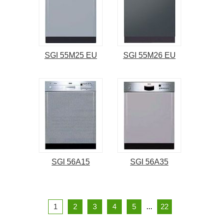
SGI 55M25 EU
SGI 55M26 EU
SGI 56A15
SGI 56A35
1
2
3
4
5
...
22