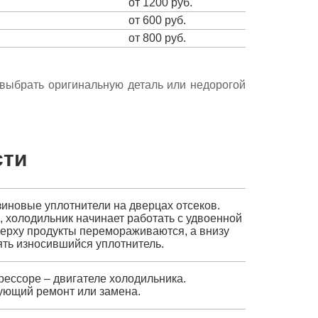
от 1200 руб.
от 600 руб.
от 800 руб.
е выбрать оригинальную деталь или недорогой
сти
зиновые уплотнители на дверцах отсеков.
, холодильник начинает работать с удвоенной
верху продукты перемораживаются, а внизу
ять износившийся уплотнитель.
рессоре – двигателе холодильника.
ующий ремонт или замена.