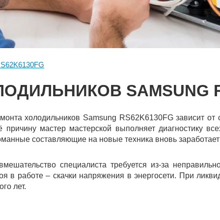
S62K6130FG
ЛОДИЛЬНИКОВ SAMSUNG R
монта холодильников Samsung RS62K6130FG зависит от се
ё причину мастер мастерской выполняет диагностику все
оманные составляющие на новые техника вновь заработает 
вмешательство специалиста требуется из-за неправильно
оя в работе – скачки напряжения в энергосети. При ликви
го лет.