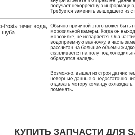
внутри агрегата и отправляет данные
получает некорректную информацию, 
Требуется заменить вышедшего из ст
frost» течет вода,
Обычно причиной этого может быть н
морозильной камеры. Когда он выходи
 шуба.
морозилке, не испаряется. Она части
водоприемную ванночку, а часть зам
рассчитан на большие объемы жидкос
скапливается на полу под холодильни
образуется наледь.
Возможно, вышел из строя датчик т
неверные данные о недостаточно низ
отдавать мотору команду охлаждать
поменять.
КУПИТЬ ЗАПЧАСТИ ДЛЯ S