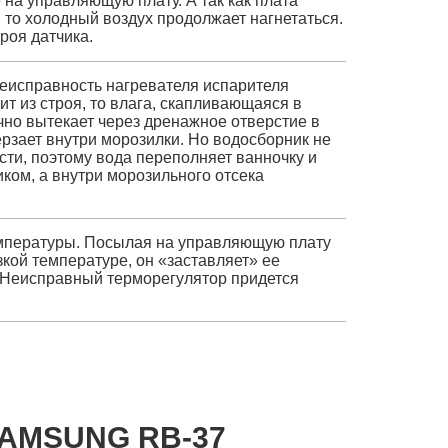
 на управляющую плату. А так как плата
то холодный воздух продолжает нагнетаться.
роя датчика.
еисправность нагревателя испарителя
т из строя, то влага, скапливающаяся в
чно вытекает через дренажное отверстие в
ерзает внутри морозилки. Но водосборник не
ти, поэтому вода переполняет ванночку и
ком, а внутри морозильного отсека
емпературы. Посылая на управляющую плату
кой температуре, он «заставляет» ее
. Неисправный терморегулятор придется
AMSUNG RB-37