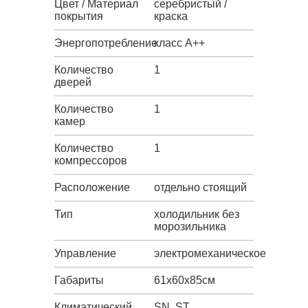
Цвет / Материал
серебристый /
покрытия
краска
Энергопотребление
класс A++
Количество
1
дверей
Количество
1
камер
Количество
1
компрессоров
Расположение
отдельно стоящий
Тип
холодильник без
морозильника
Управление
электромеханическое
Габариты
61х60х85см
Климатический
SN, ST