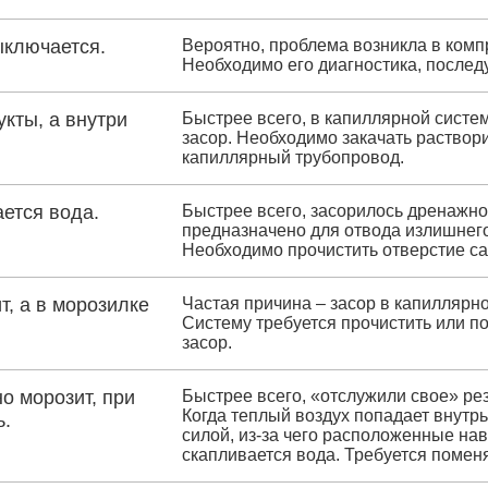
ыключается.
Вероятно, проблема возникла в комп
Необходимо его диагностика, послед
кты, а внутри
Быстрее всего, в капиллярной систем
засор. Необходимо закачать раствор
капиллярный трубопровод.
ется вода.
Быстрее всего, засорилось дренажно
предназначено для отвода излишнего
Необходимо прочистить отверстие са
, а в морозилке
Частая причина – засор в капиллярно
Систему требуется прочистить или по
засор.
о морозит, при
Быстрее всего, «отслужили свое» ре
Когда теплый воздух попадает внутрь
ь.
силой, из-за чего расположенные на
скапливается вода. Требуется помен