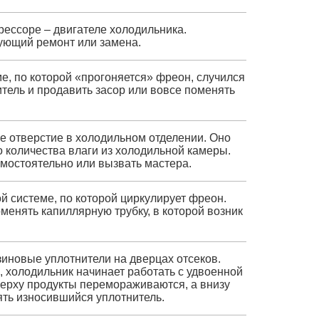
рессоре – двигателе холодильника.
ующий ремонт или замена.
е, по которой «прогоняется» фреон, случился
итель и продавить засор или вовсе поменять
е отверстие в холодильном отделении. Оно
 количества влаги из холодильной камеры.
мостоятельно или вызвать мастера.
й системе, по которой циркулирует фреон.
менять капиллярную трубку, в которой возник
зиновые уплотнители на дверцах отсеков.
, холодильник начинает работать с удвоенной
верху продукты перемораживаются, а внизу
ять износившийся уплотнитель.