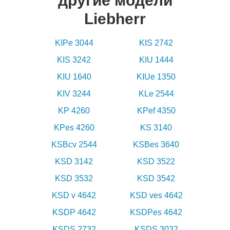
другие модели
Liebherr
KIPe 3044
KIS 2742
KIS 3242
KIU 1444
KIU 1640
KIUe 1350
KIV 3244
KLe 2544
KP 4260
KPef 4350
KPes 4260
KS 3140
KSBcv 2544
KSBes 3640
KSD 3142
KSD 3522
KSD 3532
KSD 3542
KSD v 4642
KSD ves 4642
KSDP 4642
KSDPes 4642
KSDS 2732
KSDS 3032