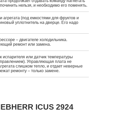
лата продолжает отдавать команду нагнетать
починить нельзя, и необходимо его поменять.
и агрегата (под емкостями для фруктов и
зиновый уплотнитель на дверце. Его надо
рессоре – двигателе холодильника.
ующий ремонт или замена.
ик испарителя или датчик температуры
 управлением). Управляющая плата не
 агрегата слишком тепло, и отдает неверные
ежат ремонту – только замене.
EBHERR ICUS 2924