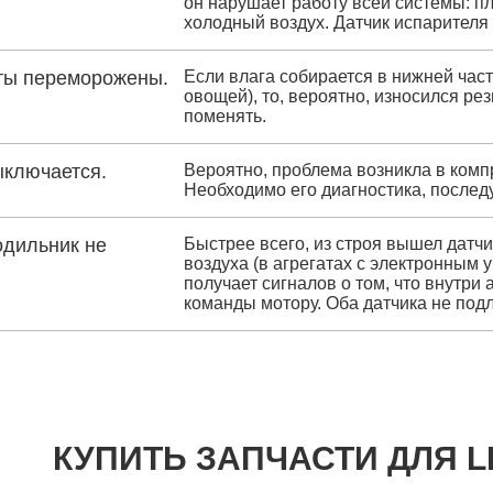
он нарушает работу всей системы: п
холодный воздух. Датчик испарителя 
кты переморожены.
Если влага собирается в нижней част
овощей), то, вероятно, износился ре
поменять.
ыключается.
Вероятно, проблема возникла в комп
Необходимо его диагностика, послед
одильник не
Быстрее всего, из строя вышел датч
воздуха (в агрегатах с электронным
получает сигналов о том, что внутри
команды мотору. Оба датчика не подл
КУПИТЬ ЗАПЧАСТИ ДЛЯ LI