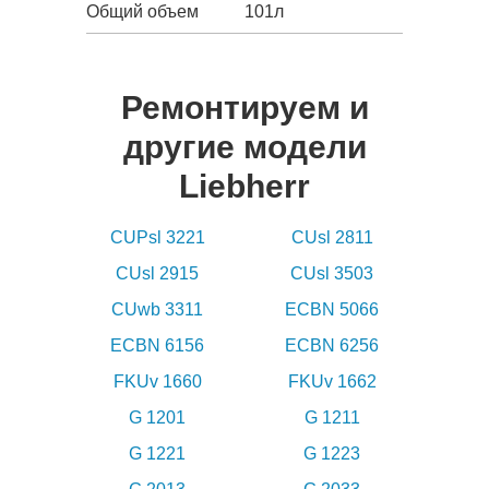
Общий объем
101л
Ремонтируем и
другие модели
Liebherr
CUPsl 3221
CUsl 2811
CUsl 2915
CUsl 3503
CUwb 3311
ECBN 5066
ECBN 6156
ECBN 6256
FKUv 1660
FKUv 1662
G 1201
G 1211
G 1221
G 1223