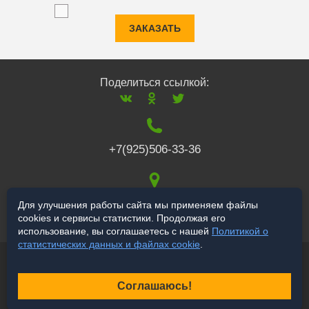
ЗАКАЗАТЬ
Поделиться ссылкой:
+7(925)506-33-36
117519
,
г. Москва
,
Для улучшения работы сайта мы применяем файлы
cookies и сервисы статистики. Продолжая его
Варшавское ш., 132
использование, вы соглашаетесь с нашей
Политикой о
статистических данных и файлах cookie
.
© 2006-2026 a-star.ru
Продвижение сайта
Соглашаюсь!