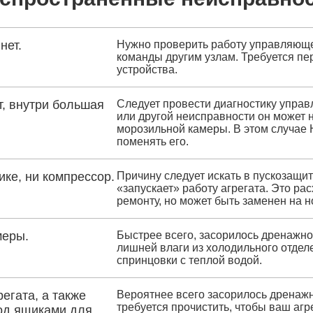
нет.
Нужно проверить работу управляющей
команды другим узлам. Требуется пе
устройства.
, внутри большая
Следует провести диагностику управ
или другой неисправности он может
морозильной камеры. В этом случае
поменять его.
ике, ни компрессор.
Причину следует искать в пускозащи
«запускает» работу агрегата. Это р
ремонту, но может быть заменен на н
меры.
Быстрее всего, засорилось дренажно
лишней влаги из холодильного отдел
спринцовки с теплой водой.
егата, а также
Вероятнее всего засорилось дренажн
требуется прочистить, чтобы ваш агр
под ящиками для