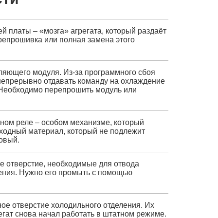
 платы – «мозга» агрегата, который раздаёт
репрошивка или полная замена этого
ляющего модуля. Из-за программного сбоя
 непрерывно отдавать команду на охлаждение
 Необходимо перепрошить модуль или
тном реле – особом механизме, который
асходный материал, который не подлежит
овый.
е отверстие, необходимые для отвода
ения. Нужно его промыть с помощью
ое отверстие холодильного отделения. Их
егат снова начал работать в штатном режиме.