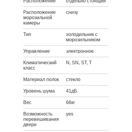
Расположение
отдельно стоящий
Расположение
снизу
морозильной
камеры
Тип
холодильник с
морозильником
Управление
электронное
Климатический
N, SN, ST, T
класс
Материал полок
стекло
Уровень шума
41дБ
Вес
66кг
Возможность
yes
перевешивания
двери