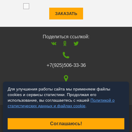
ЗАКАЗАТЬ
Поделиться ссылкой:
+7(925)506-33-36
117519
,
г. Москва
,
Для улучшения работы сайта мы применяем файлы
cookies и сервисы статистики. Продолжая его
Варшавское ш., 132
использование, вы соглашаетесь с нашей
Политикой о
статистических данных и файлах cookie
.
© 2006-2026 a-star.ru
Продвижение сайта
Соглашаюсь!