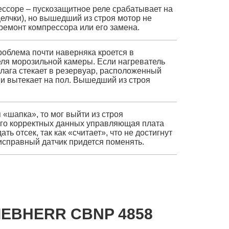
ссоре – пускозащитное реле срабатывает на
елчки), но вышедший из строя мотор не
 ремонт компрессора или его замена.
роблема почти наверняка кроется в
еля морозильной камеры. Если нагреватель
влага стекает в резервуар, расположенный
 и вытекает на пол. Вышедший из строя
 «шапка», то мог выйти из строя
его корректных данных управляющая плата
ь отсек, так как «считает», что не достигнут
справный датчик придется поменять.
IEBHERR CBNP 4858