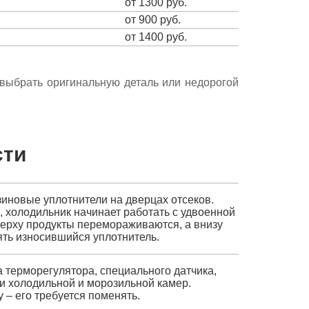
от 1300 руб.
от 900 руб.
от 1400 руб.
е выбрать оригинальную деталь или недорогой
сти
зиновые уплотнители на дверцах отсеков.
, холодильник начинает работать с удвоенной
верху продукты перемораживаются, а внизу
ять износившийся уплотнитель.
 терморегулятора, специального датчика,
и холодильной и морозильной камер.
 – его требуется поменять.