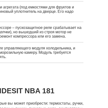
и агрегата (под емкостями для фруктов и
зиновый уплотнитель на дверце. Его надо
ссоре – пускозащитное реле срабатывает на
елчки), но вышедший из строя мотор не
 ремонт компрессора или его замена.
оте управляющего модуля холодильника, и
 морозильную камеру. Модуль требуется
ять.
DESIT NBA 181
орые вы может приобрести: термостаты, ручки,