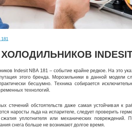
 181
ХОЛОДИЛЬНИКОВ INDESIT
иков Indesit NBA 181 – событие крайне редкое. На это у
путация этого бренда. Морозильники в данной модели сл
рактически бесшумно. Техника собирается исключитель
ременных технологий.
ных стечений обстоятельств даже самая устойчивая к ра
тся наросты льда на испарителе, следует проверить герме
а сжатия уплотнителя или механических повреждений. 
ания снега больше не возникают долгое время.