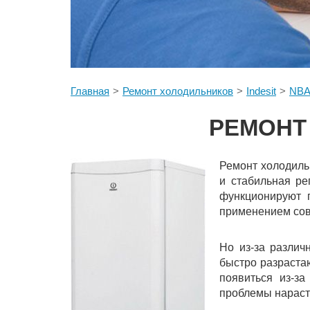
Главная
Ремонт холодильников
Indesit
NBA
РЕМОНТ 
Ремонт холодильн
и стабильная ре
функционируют п
применением сов
Но из-за различ
быстро разрастаю
появиться из-з
проблемы нараст