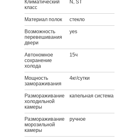
Климатический
N, ST
класс
Материал полок
стекло
Возможность
yes
перевешивания
двери
Автономное
15ч
сохранение
холода
Мощность
4кг/сутки
замораживания
Размораживание
капельная система
холодильной
камеры
Размораживание
ручное
морозильной
камеры