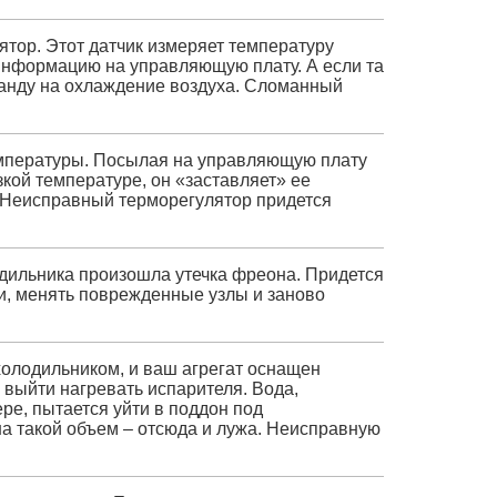
ятор. Этот датчик измеряет температуру
 информацию на управляющую плату. А если та
оманду на охлаждение воздуха. Сломанный
емпературы. Посылая на управляющую плату
кой температуре, он «заставляет» ее
. Неисправный терморегулятор придется
одильника произошла утечка фреона. Придется
ки, менять поврежденные узлы и заново
холодильником, и ваш агрегат оснащен
г выйти нагревать испарителя. Вода,
е, пытается уйти в поддон под
на такой объем – отсюда и лужа. Неисправную