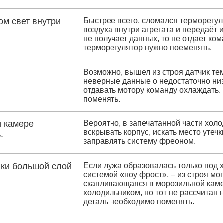
ом свет внутри
Быстрее всего, сломался терморегул
воздуха внутри агрегата и передаёт
не получает данных, то не отдает к
терморегулятор нужно поеменять.
Возможно, вышел из строя датчик т
неверные данные о недостаточно низ
отдавать мотору команду охлаждать
поменять.
й камере
Вероятно, в запечатанной части хол
вскрывать корпус, искать место утеч
.
заправлять систему фреоном.
лки большой слой
Если лужа образовалась только под 
системой «ноу фрост», – из строя мо
скапливающаяся в морозильной камер
холодильником, но тот не рассчитан 
деталь необходимо поменять.