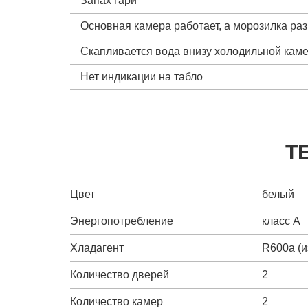
Запах гари
Основная камера работает, а морозилка ра
Скапливается вода внизу холодильной кам
Нет индикации на табло
Т
Цвет
белый
Энергопотребление
класс A
Хладагент
R600a (и
Количество дверей
2
Количество камер
2