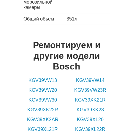
морозильной
камеры
Общий объем
351л
Ремонтируем и
другие модели
Bosch
KGV39VW13
KGV39VW14
KGV39VW20
KGV39VW23R
KGV39VW30
KGV39XK21R
KGV39XK22R
KGV39XK23
KGV39XK2AR
KGV39XL20
KGV39XL21R
KGV39XL22R