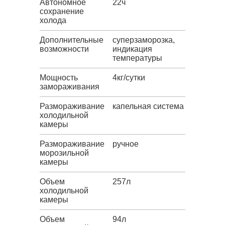
Автономное
22ч
сохранение
холода
Дополнительные
суперзаморозка,
возможности
индикация
температуры
Мощность
4кг/сутки
замораживания
Размораживание
капельная система
холодильной
камеры
Размораживание
ручное
морозильной
камеры
Объем
257л
холодильной
камеры
Объем
94л