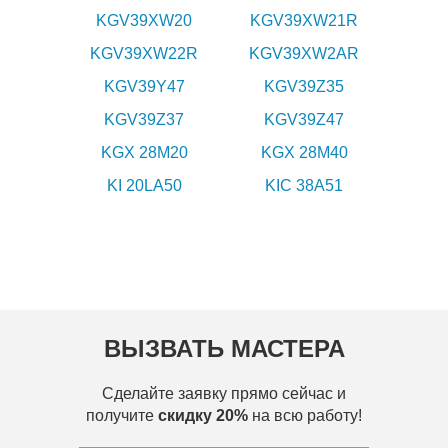
KGV39XW20
KGV39XW21R
KGV39XW22R
KGV39XW2AR
KGV39Y47
KGV39Z35
KGV39Z37
KGV39Z47
KGX 28M20
KGX 28M40
KI 20LA50
KIC 38A51
ВЫЗВАТЬ МАСТЕРА
Сделайте заявку прямо сейчас и
получите
скидку 20%
на всю работу!