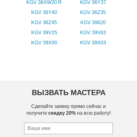
KGV 36XW20 R
KGV 36Y37
KGV 36Y40
KGV 36Z35
KGV 36Z45
KGV 39620
KGV 39V25
KGV 39V63
KGV 39X00
KGV 39X03
ВЫЗВАТЬ МАСТЕРА
Сделайте заявку прямо сейчас и
получите
скидку 20%
на всю работу!