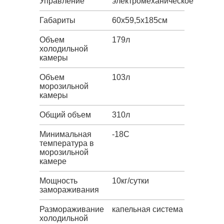
Управление
электромеханическое
Габариты
60х59,5х185см
Объем
179л
холодильной
камеры
Объем
103л
морозильной
камеры
Общий объем
310л
Минимальная
-18C
температура в
морозильной
камере
Мощность
10кг/сутки
замораживания
Размораживание
капельная система
холодильной