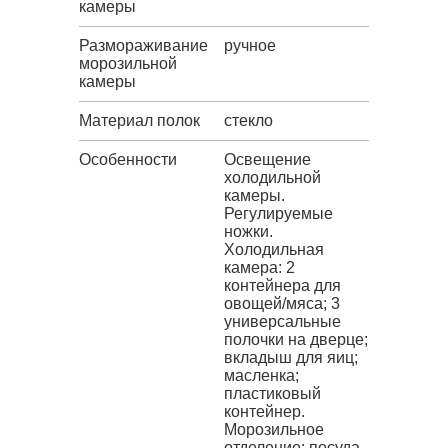
камеры
Размораживание
ручное
морозильной
камеры
Материал полок
стекло
Особенности
Освещение
холодильной
камеры.
Регулируемые
ножки.
Холодильная
камера: 2
контейнера для
овощей/мяса; 3
универсальные
полочки на дверце;
вкладыш для яиц;
масленка;
пластиковый
контейнер.
Морозильное
отделение: посуда