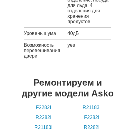
для льда; 4
отделения для
хранения
продуктов.
Уровень шума
40дБ
Возможность
yes
перевешивания
двери
Ремонтируем и
другие модели Asko
F2282I
R21183I
R2282I
F2282I
R21183I
R2282I