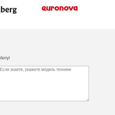
боту!